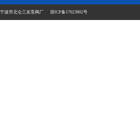
宁波市北仑三友泵阀厂
浙ICP备17023802号